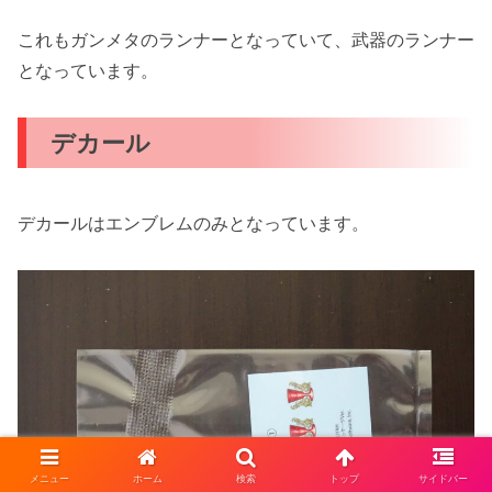
これもガンメタのランナーとなっていて、武器のランナー
となっています。
デカール
デカールはエンブレムのみとなっています。
メニュー
ホーム
検索
トップ
サイドバー