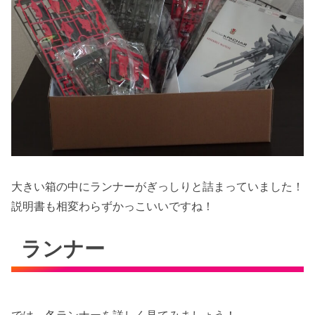
大きい箱の中にランナーがぎっしりと詰まっていました！
説明書も相変わらずかっこいいですね！
ランナー
では、各ランナーを詳しく見てみましょう！