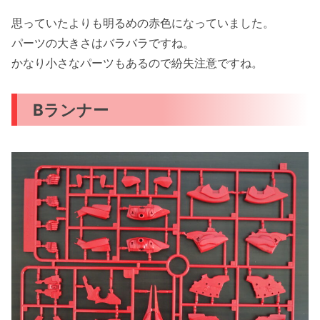
思っていたよりも明るめの赤色になっていました。
パーツの大きさはバラバラですね。
かなり小さなパーツもあるので紛失注意ですね。
Bランナー