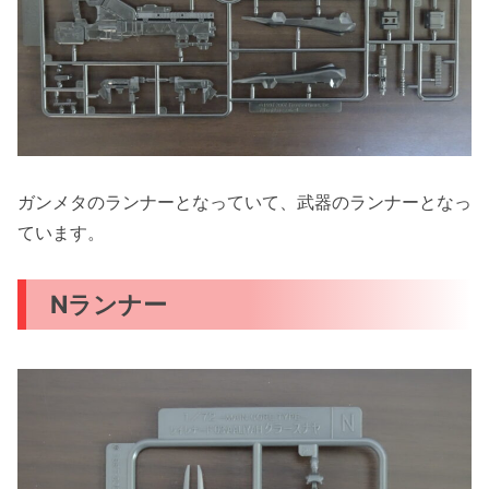
ガンメタのランナーとなっていて、武器のランナーとなっ
ています。
Nランナー