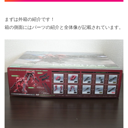
まずは外箱の紹介です！
箱の側面にはパーツの紹介と全体像が記載されています。