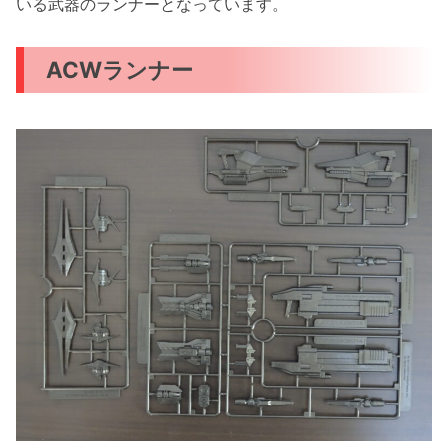
いる武器のランナーとなっています。
ACWランナー