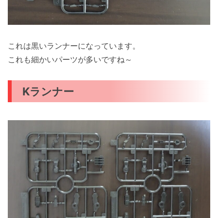
これは黒いランナーになっています。
これも細かいパーツが多いですね～
Kランナー