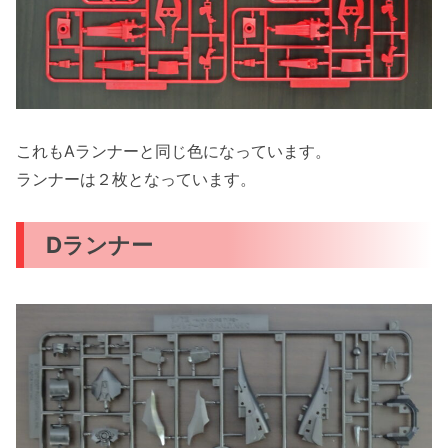
これもAランナーと同じ色になっています。
ランナーは２枚となっています。
Dランナー