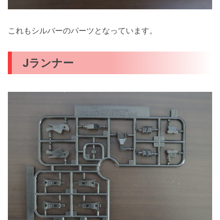
これもシルバーのパーツとなっています。
Jランナー