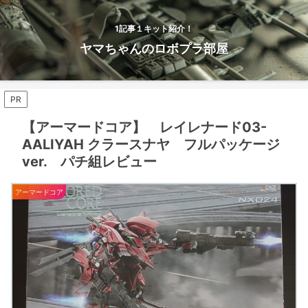
1記事１キット紹介！
ヤマちゃんのロボプラ部屋
PR
【アーマードコア】 レイレナード03-
AALIYAH クラースナヤ フルパッケージ
ver. パチ組レビュー
アーマードコア