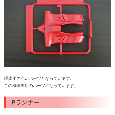
胴体用の赤いパーツとなっています。
この機体専用のパーツになっています。
Pランナー