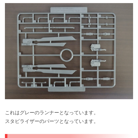
これはグレーのランナーとなっています。
スタビライザーのパーツとなっています。