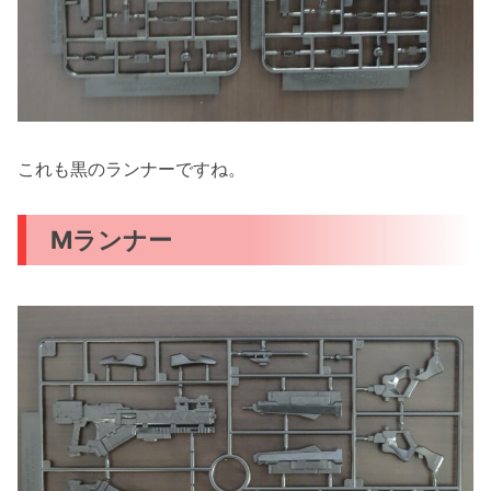
これも黒のランナーですね。
Mランナー