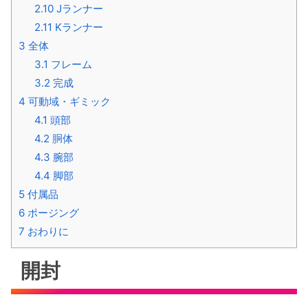
2.10
Jランナー
2.11
Kランナー
3
全体
3.1
フレーム
3.2
完成
4
可動域・ギミック
4.1
頭部
4.2
胴体
4.3
腕部
4.4
脚部
5
付属品
6
ポージング
7
おわりに
開封