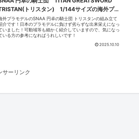
SNAA 円卓の騎士団 TITAN GREATSWORD
TRISTAN(トリスタン) 1/144サイズの海外プラ
モデル！小さいサイズなのにフレームもしっか
海外プラモデルのSNAA 円卓の騎士団 トリスタンの組み立て
紹介です！日本のプラモデルに負けず劣らずな出来栄えになっ
りあってコスパ最強！！
ていました！可動域等も細かく紹介していますので、気になっ
ている方の参考になればうれしいです！
2025.10.10
ンサーリンク